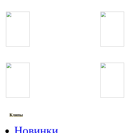
Суруш Холов
Потап и Настя
Винтаж
Will.i.am
Клипы
Новинки