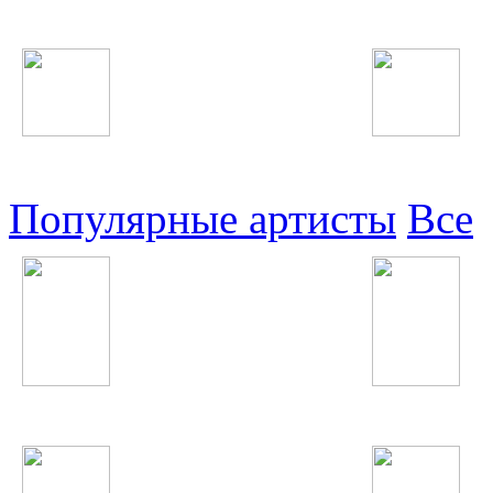
Таджикские
Русские
Узбекские
Восточные
Популярные артисты
Все
Зулайхо Махмадшоева
Swedish House Mafi