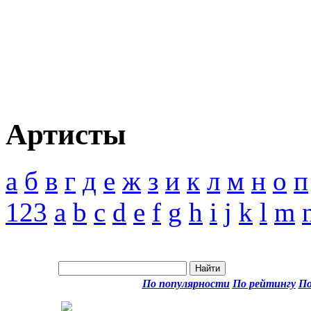
Артисты
а
б
в
г
д
е
ж
з
и
к
л
м
н
о
п
123
a
b
c
d
e
f
g
h
i
j
k
l
m
По популярности
По рейтингу
По