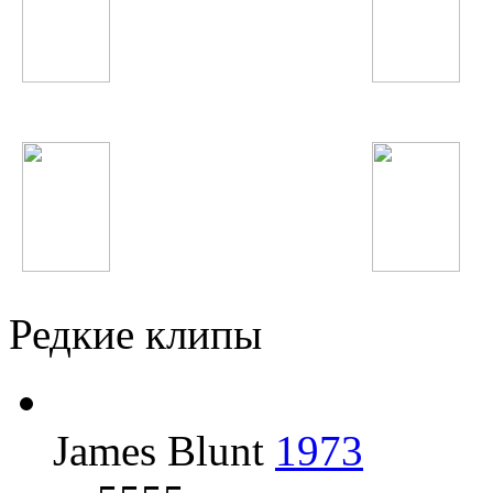
Ёлка
Depeche Mode
Мино
Bahh Tee
Редкие клипы
James Blunt
1973