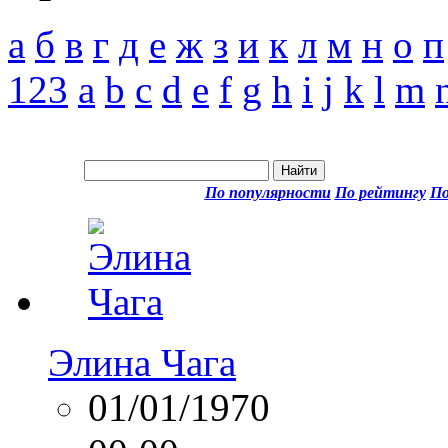
а
б
в
г
д
е
ж
з
и
к
л
м
н
о
п
123
a
b
c
d
e
f
g
h
i
j
k
l
m
По популярности
По рейтингу
По
Элина Чага
01/01/1970