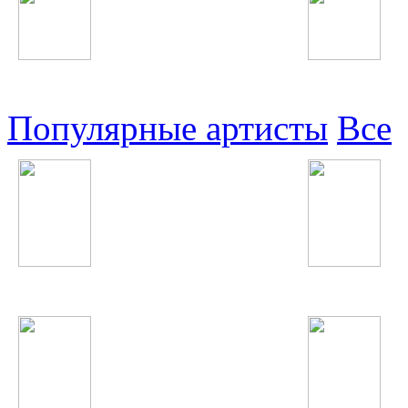
Узбекские
Восточные
Популярные артисты
Все
5sta Family
Джонибек Муродов