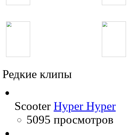
Наташа Корс
Quest Pistols
Steve Angello
Нюша
Редкие клипы
Scooter
Hyper Hyper
5095 просмотров