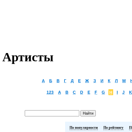
Артисты
А
Б
В
Г
Д
Е
Ж
З
И
К
Л
М
123
A
B
C
D
E
F
G
H
I
J
K
По популярности
По рейтингу
П