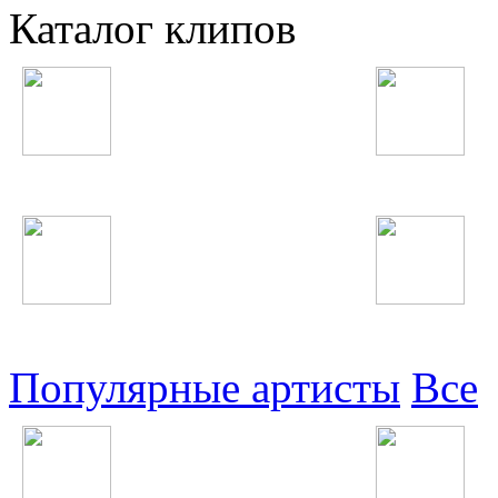
Каталог клипов
Таджикские
Русские
Узбекские
Восточные
Популярные артисты
Все