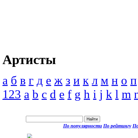
Артисты
а
б
в
г
д
е
ж
з
и
к
л
м
н
о
п
123
a
b
c
d
e
f
g
h
i
j
k
l
m
По популярности
По рейтингу
По