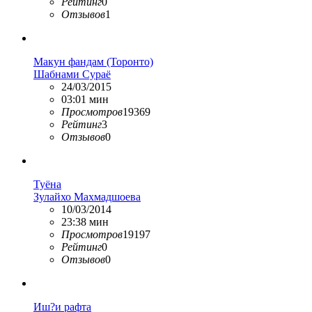
Рейтинг
0
Отзывов
1
Макун фандам (Торонто)
Шабнами Сураё
24/03/2015
03:01 мин
Просмотров
19369
Рейтинг
3
Отзывов
0
Туёна
Зулайхо Махмадшоева
10/03/2014
23:38 мин
Просмотров
19197
Рейтинг
0
Отзывов
0
Иш?и рафта