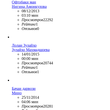
Офтобаки ман
Нигина Амонкулова
08/12/2013
03:10 мин
Просмотров
22292
Рейтинг
1
Отзывов
0
Лолаи Зулайхо
Зулайхо Махмадшоева
14/01/2015
00:00 мин
Просмотров
20744
Рейтинг
1
Отзывов
1
Бачаи дарвози
Мино
25/11/2014
04:06 мин
Просмотров
20281