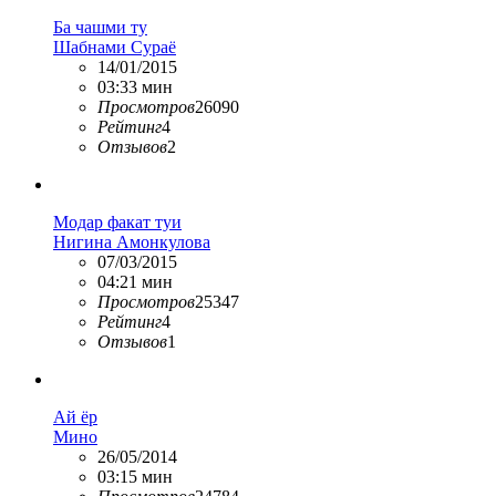
Ба чашми ту
Шабнами Сураё
14/01/2015
03:33 мин
Просмотров
26090
Рейтинг
4
Отзывов
2
Модар факат туи
Нигина Амонкулова
07/03/2015
04:21 мин
Просмотров
25347
Рейтинг
4
Отзывов
1
Ай ёр
Мино
26/05/2014
03:15 мин