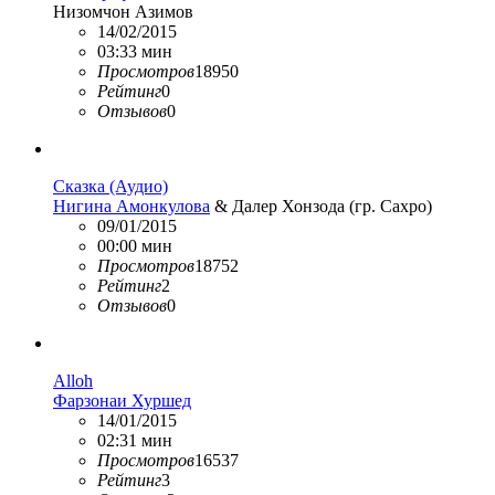
Низомчон Азимов
14/02/2015
03:33 мин
Просмотров
18950
Рейтинг
0
Отзывов
0
Сказка (Аудио)
Нигина Амонкулова
& Далер Хонзода (гр. Сахро)
09/01/2015
00:00 мин
Просмотров
18752
Рейтинг
2
Отзывов
0
Alloh
Фарзонаи Хуршед
14/01/2015
02:31 мин
Просмотров
16537
Рейтинг
3