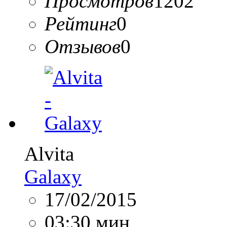
Просмотров
1202
Рейтинг
0
Отзывов
0
Alvita
Galaxy
17/02/2015
03:30 мин