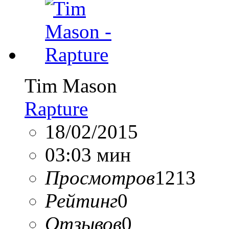
Tim Mason
Rapture
18/02/2015
03:03 мин
Просмотров
1213
Рейтинг
0
Отзывов
0