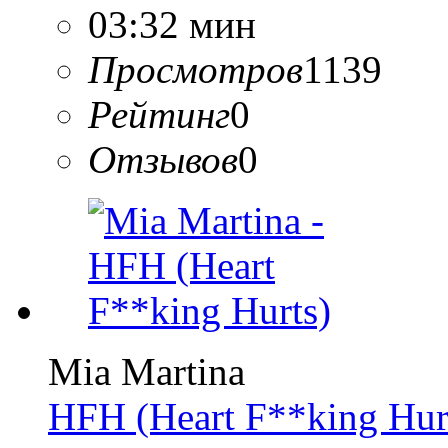
03:32 мин
Просмотров
1139
Рейтинг
0
Отзывов
0
Mia Martina
HFH (Heart F**king Hur