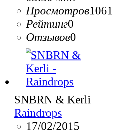
Просмотров
1061
Рейтинг
0
Отзывов
0
SNBRN & Kerli
Raindrops
17/02/2015