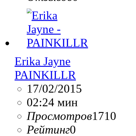
Erika Jayne
PAINKILLR
17/02/2015
02:24 мин
Просмотров
1710
Рейтинг
0