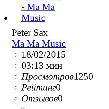
Peter Sax
Ma Ma Music
18/02/2015
03:13 мин
Просмотров
1250
Рейтинг
0
Отзывов
0