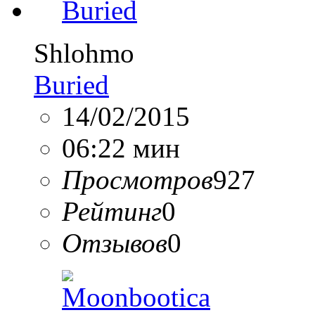
Shlohmo
Buried
14/02/2015
06:22 мин
Просмотров
927
Рейтинг
0
Отзывов
0