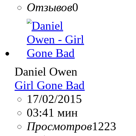
Отзывов
0
Daniel Owen
Girl Gone Bad
17/02/2015
03:41 мин
Просмотров
1223