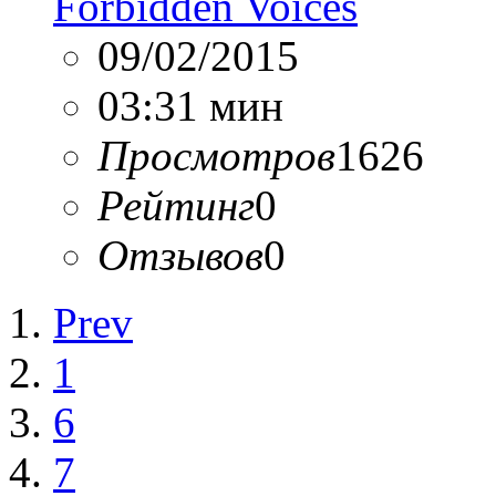
Forbidden Voices
09/02/2015
03:31 мин
Просмотров
1626
Рейтинг
0
Отзывов
0
Prev
1
6
7