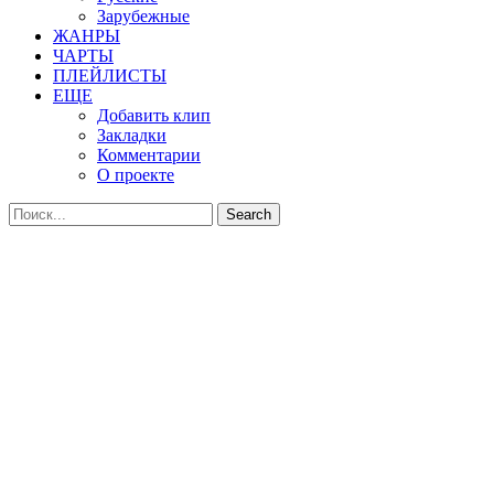
Зарубежные
ЖАНРЫ
ЧАРТЫ
ПЛЕЙЛИСТЫ
ЕЩЕ
Добавить клип
Закладки
Комментарии
О проекте