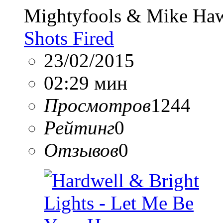
Mightyfools & Mike Ha
Shots Fired
23/02/2015
02:29 мин
Просмотров
1244
Рейтинг
0
Отзывов
0