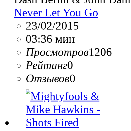
Never Let You Go
23/02/2015
03:36 мин
Просмотров
1206
Рейтинг
0
Отзывов
0