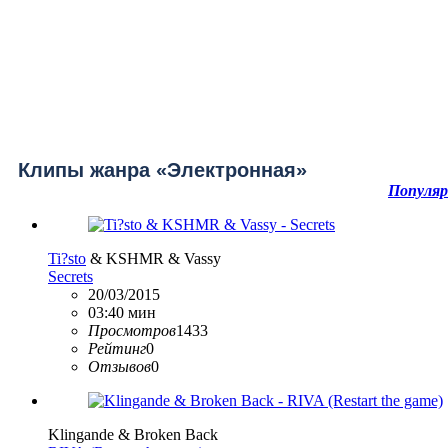
Клипы жанра «Электронная»
Популя
Ti?sto
& KSHMR & Vassy
Secrets
20/03/2015
03:40 мин
Просмотров
1433
Рейтинг
0
Отзывов
0
Klingande & Broken Back