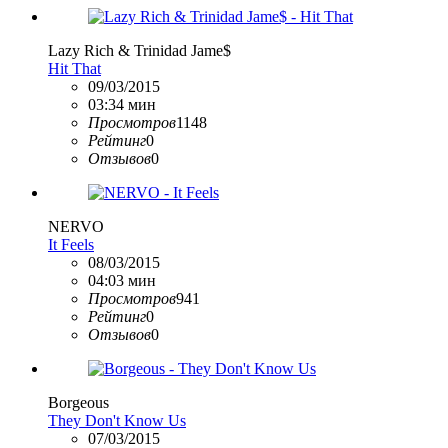
Lazy Rich & Trinidad Jame$
Hit That
09/03/2015
03:34 мин
Просмотров
1148
Рейтинг
0
Отзывов
0
NERVO
It Feels
08/03/2015
04:03 мин
Просмотров
941
Рейтинг
0
Отзывов
0
Borgeous
They Don't Know Us
07/03/2015