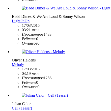
Badd Dimes & We Are Loud & Sonny Wilson
Light It Up
17/03/2015
03:21 мин
Просмотров
1483
Рейтинг
0
Отзывов
0
Oliver Heldens
Melody
17/03/2015
03:19 мин
Просмотров
1256
Рейтинг
0
Отзывов
0
Julian Calor
Cell (Teaser)