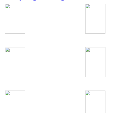
Calvin Harris
ВИА Гра
Суруш Холов
Вера Брежнева