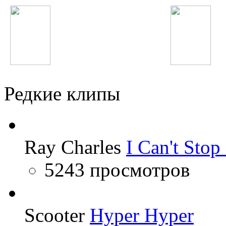
МакSим
Lady GaGa
Редкие клипы
Ray Charles
I Can't Sto
5243 просмотров
Scooter
Hyper Hyper