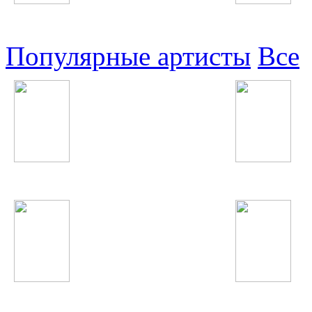
Узбекские
Восточные
Популярные артисты
Все
Нигора Холова
Taylor Swift
Tinashe
Lana Del Rey