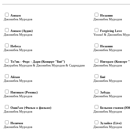
Азизам
Нозанин
Джонибек Муродов
Джонибек Муродов
Азизам (Аудио)
Forgiving Love
Джонибек Муродов
Yousuf & Джонибек Мур
Небеса
Нозанин
Джонибек Муродов
Джонибек Муродов
То?ик - Форс - Дари (Концерт "Биё")
Нигорам (Консерт "
Джурабек Муродов & Джонибек Муродов & Садриддин
Джонибек Муродов
Айлан
Биё
Джонибек Муродов
Джонибек Муродов
Нигинам (Ремикс)
Забудь
Джонибек Муродов
Джонибек Муродов
Оши?ам (Фильм о фильме)
Белыми стаями (Юб
Джонибек Муродов
Джонибек Муродов
Нозичон
Зулайхо (Live)
Джонибек Муродов
Джонибек Муродов