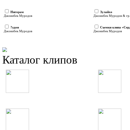
Нигорам
Зулайхо
Джонибек Муродов
Джонибек Муродов & гр.
?удои
Съемки клипа «Сер
Джонибек Муродов
Джонибек Муродов
Каталог клипов
Таджикские
Русские