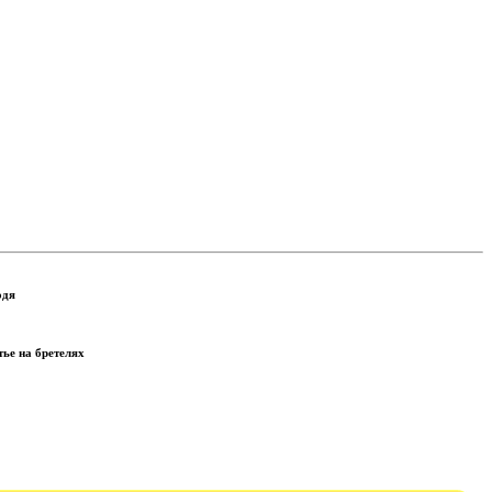
одя
ье на бретелях