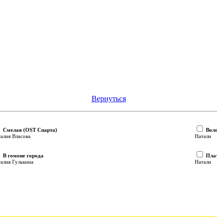
Вернутьcя
Смелая (OST Спарта)
Вол
алия Власова
Натали
В гомоне города
Плат
алия Гулькина
Натали