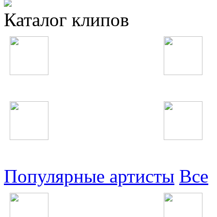
Каталог клипов
Таджикские
Русские
Узбекские
Восточные
Популярные артисты
Все