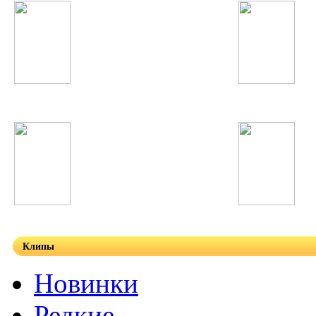
David Guetta
БИ-2
Pitbull
Scooter
Клипы
Новинки
Редкие