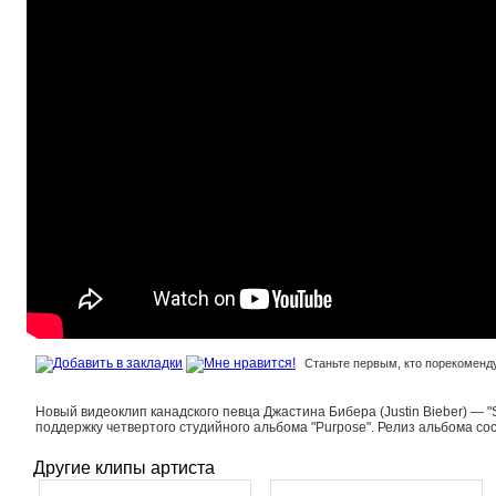
Станьте первым, кто порекоменду
Новый видеоклип канадского певца Джастина Бибера (Justin Bieber) — "S
поддержку четвертого студийного альбома "Purpose". Релиз альбома сос
Другие клипы артиста