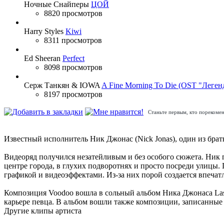
Ночные Снайперы
ЦОЙ
8820 просмотров
Harry Styles
Kiwi
8311 просмотров
Ed Sheeran
Perfect
8098 просмотров
Серж Танкян & IOWA
A Fine Morning To Die (OST "Леген
8197 просмотров
Станьте первым, кто порекомен
Известный исполнитель Ник Джонас (Nick Jonas), один из брат
Видеоряд получился незатейливым и без особого сюжета. Ник г
центре города, в глухих подворотнях и просто посреди улицы
графикой и видеоэффектами. Из-за них порой создается впечат
Композиция Voodoo вошла в сольный альбом Ника Джонаса Last Y
карьере певца. В альбом вошли также композиции, записанные в
Другие клипы артиста