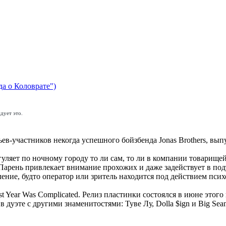
да о Коловрате")
дует это.
ьев-участников некогда успешного бойзбенда Jonas Brothers, вы
уляет по ночному городу то ли сам, то ли в компании товарищей
. Парень привлекает внимание прохожих и даже задействует в п
ление, будто оператор или зритель находится под действием пси
ear Was Complicated. Релиз пластинки состоялся в июне этого го
 дуэте с другими знаменитостями: Туве Лу, Dolla $ign и Big Sean