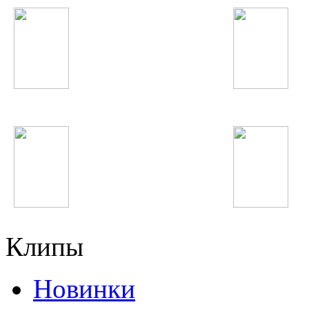
Ellie Goulding
Виктор Цой
Сергей Лазарев
Austin Mahone
Клипы
Новинки