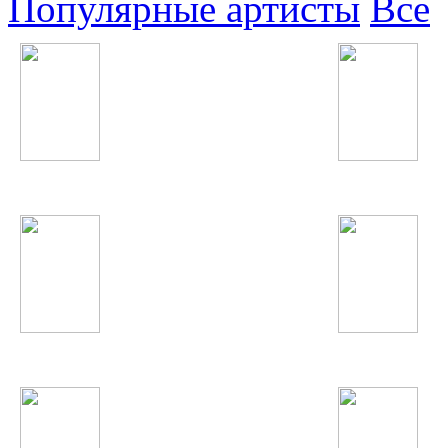
Популярные артисты
Все
Ситораи Азими
Gokhan Tepe
Суруш Холов
Spice Girls