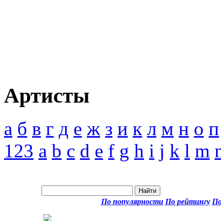
Артисты
а
б
в
г
д
е
ж
з
и
к
л
м
н
о
п
123
a
b
c
d
e
f
g
h
i
j
k
l
m
По популярности
По рейтингу
По