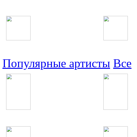
Таджикские
Русские
Узбекские
Восточные
Популярные артисты
Все
Тахмина Ниязова
Шабнами Собири