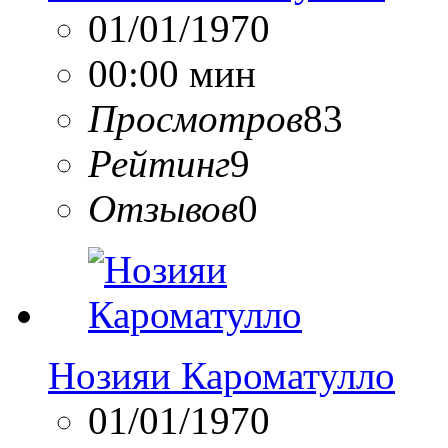
01/01/1970
00:00 мин
Просмотров
83
Рейтинг
9
Отзывов
0
Нозияи Кароматулло
01/01/1970