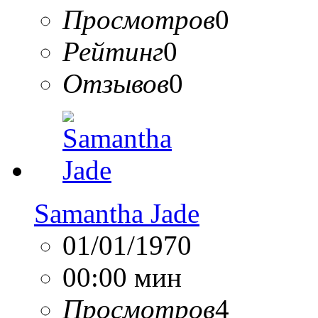
Просмотров
0
Рейтинг
0
Отзывов
0
Samantha Jade
01/01/1970
00:00 мин
Просмотров
4