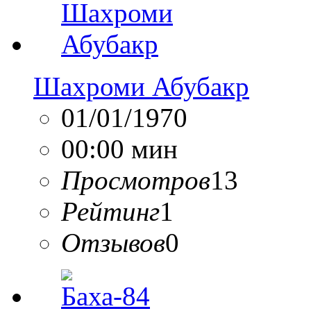
Шахроми Абубакр
01/01/1970
00:00 мин
Просмотров
13
Рейтинг
1
Отзывов
0