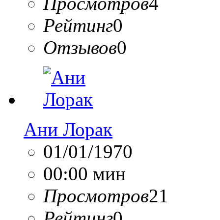
Просмотров
4
Рейтинг
0
Отзывов
0
Ани Лорак
01/01/1970
00:00 мин
Просмотров
21
Рейтинг
0