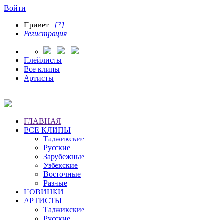
Войти
Привет
[?]
Регистрация
Плейлисты
Все клипы
Артисты
ГЛАВНАЯ
ВСЕ КЛИПЫ
Таджикские
Русские
Зарубежные
Узбекские
Восточные
Разные
НОВИНКИ
АРТИСТЫ
Таджикские
Русские