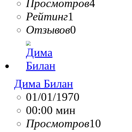
Просмотров
4
Рейтинг
1
Отзывов
0
Дима Билан
01/01/1970
00:00 мин
Просмотров
10