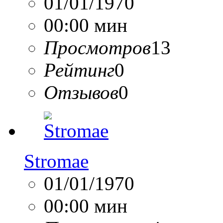
01/01/1970
00:00 мин
Просмотров
13
Рейтинг
0
Отзывов
0
Stromae
01/01/1970
00:00 мин