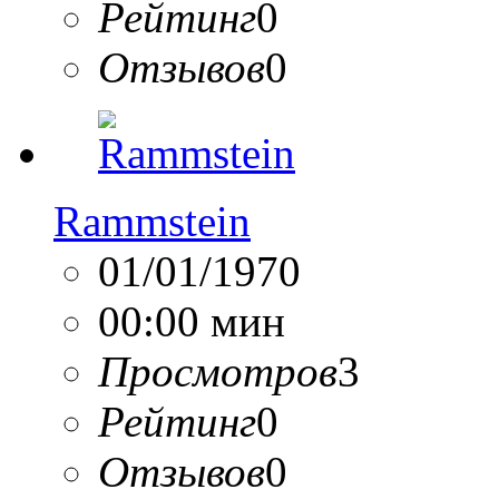
Рейтинг
0
Отзывов
0
Rammstein
01/01/1970
00:00 мин
Просмотров
3
Рейтинг
0
Отзывов
0