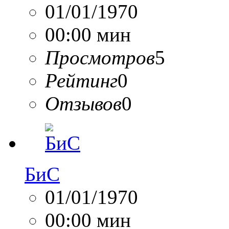
01/01/1970
00:00 мин
Просмотров
5
Рейтинг
0
Отзывов
0
БиС
01/01/1970
00:00 мин