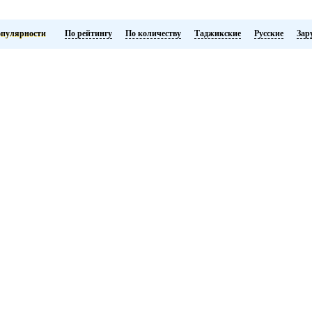
опулярности
По рейтингу
По количеству
Таджикские
Русские
Зар