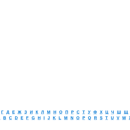
Г
Д
Е
Ж
З
И
К
Л
М
Н
О
П
Р
С
Т
У
Ф
Х
Ц
Ч
Ш
Щ
A
B
C
D
E
F
G
H
I
J
K
L
M
N
O
P
Q
R
S
T
U
V
W